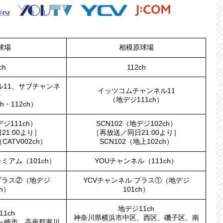
球場
相模原球場
ch
112ch
ル11、サブチャンネ
イッツコムチャンネル11
ル
（地デジ111ch）
h・112ch）
デジ111ch）
SCN102（地デジ102ch）
1:00より］
［再放送／同日21:00より］
ATV002ch）
SCN102（地上102ch）
ミアム（101ch）
YOUチャンネル（111ch）
プラス②（地デジ
YCVチャンネル プラス①（地デジ
ch）
101ch）
地デジ11ch
1ch
神奈川県横浜市中区、西区、磯子区、南
ヶ崎市、高座郡寒川