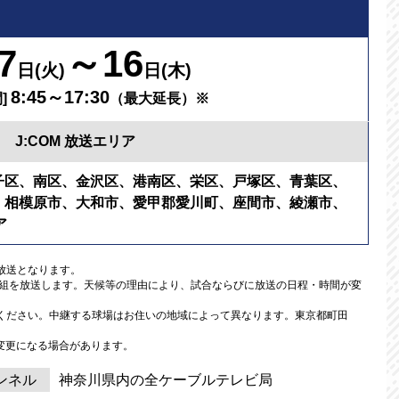
7
～16
日(火)
日(木)
8:45～17:30
]
（最大延長）※
J:COM 放送エリア
子区、南区、金沢区、港南区、栄区、戸塚区、青葉区、
、相模原市、大和市、愛甲郡愛川町、座間市、綾瀬市、
ア
の放送となります。
番組を放送します。天候等の理由により、試合ならびに放送の日程・時間が変
認ください。中継する球場はお住いの地域によって異なります。東京都町田
変更になる場合があります。
ンネル
神奈川県内の全ケーブルテレビ局