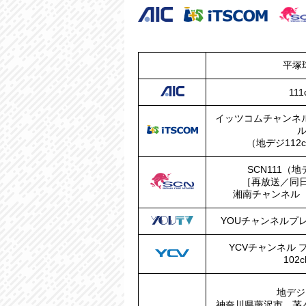
平塚
111
イッツコムチャンネ
（地デジ112c
SCN111（地
［再放送／同日2
湘南チャンネル（C
YOUチャンネルプレ
YCVチャンネル 
102
地デジ1
神奈川県藤沢市、茅