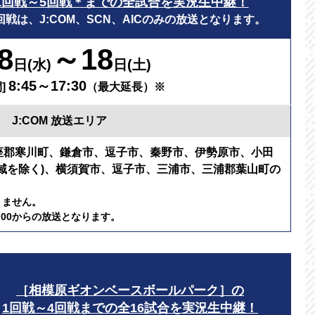
1回戦～5回戦＊までの全試合を実況生中継！
回戦は、J:COM、SCN、AICのみの放送となります。
8
～18
日(水)
日(土)
8:45～17:30
]
（最大延長）※
J:COM 放送エリア
座郡寒川町、鎌倉市、逗子市、秦野市、伊勢原市、小田
域を除く)、横須賀市、逗子市、三浦市、三浦郡葉山町の
りません。
：00からの放送となります。
［相模原ギオンベースボールパーク］の
1回戦～4回戦までの全16試合を実況生中継！