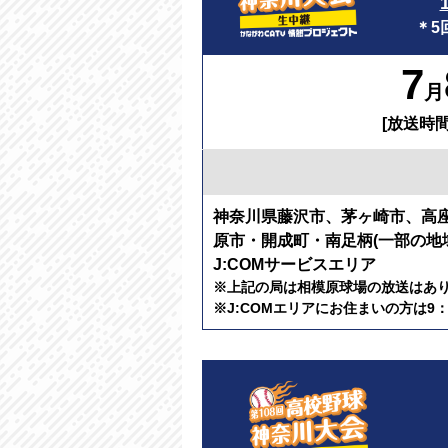
＊5
7
月
[放送時間
神奈川県藤沢市、茅ヶ崎市、高
原市・開成町・南足柄(一部の地
J:COMサービスエリア
※上記の局は相模原球場の放送はあ
※J:COMエリアにお住まいの方は9