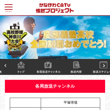
メニュー
keyboard_arrow_left
keyboard_arrow_right
各局放送チャンネル
平塚球場