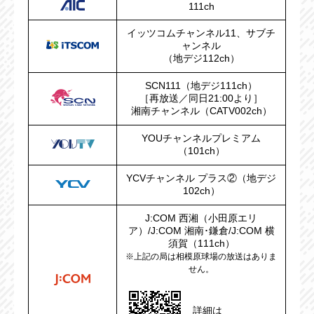
111ch
イッツコムチャンネル11、サブチ
ャンネル
（地デジ112ch）
SCN111（地デジ111ch）
［再放送／同日21:00より］
湘南チャンネル（CATV002ch）
YOUチャンネルプレミアム
（101ch）
YCVチャンネル プラス②（地デジ
102ch）
J:COM 西湘（小田原エリ
ア）/J:COM 湘南･鎌倉/J:COM 横
須賀（111ch）
※上記の局は相模原球場の放送はありま
せん。
詳細は