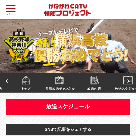
メニュー
keyboard_arrow_left
keyboard_arrow_right
放送スケジュール
SNSで記事をシェアする