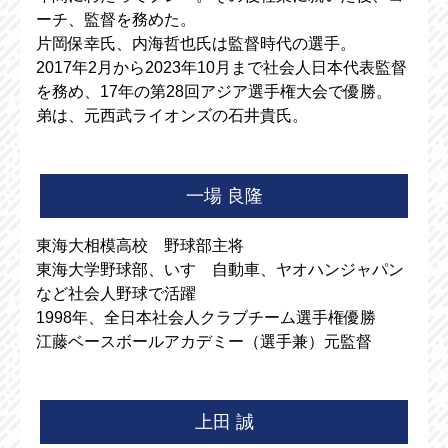
ーチ、監督を務めた。
片岡保幸氏、内海哲也氏は監督時代の選手。
2017年2月から2023年10月まで社会人日本代表監督
を務め、17年の第28回アジア選手権大会で優勝。
弟は、元西武ライオンズの石井貴氏。
一場 良隆
東海大相模高校 野球部主将
東海大学野球部、いすゞ自動車、ヤオハンジャパン
など社会人野球で活躍
1998年、全日本社会人クラブチーム選手権優勝
江藤ベースボールアカデミー（選手兼）元監督
上田 誠