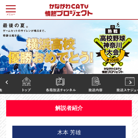
メニュー
keyboard_arrow_left
keyboard_arrow_right
解説者紹介
木本 芳雄