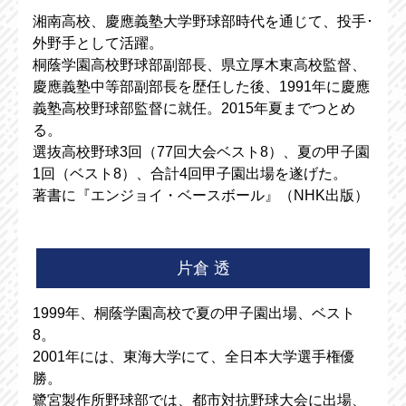
湘南高校、慶應義塾大学野球部時代を通じて、投手･
外野手として活躍。
桐蔭学園高校野球部副部長、県立厚木東高校監督、
慶應義塾中等部副部長を歴任した後、1991年に慶應
義塾高校野球部監督に就任。2015年夏までつとめ
る。
選抜高校野球3回（77回大会ベスト8）、夏の甲子園
1回（ベスト8）、合計4回甲子園出場を遂げた。
著書に『エンジョイ・ベースボール』（NHK出版）
片倉 透
1999年、桐蔭学園高校で夏の甲子園出場、ベスト
8。
2001年には、東海大学にて、全日本大学選手権優
勝。
鷺宮製作所野球部では、都市対抗野球大会に出場、