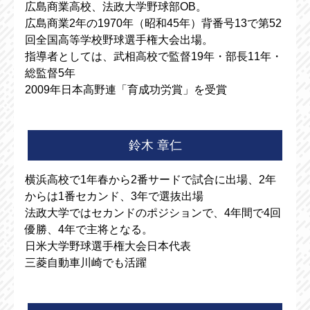
広島商業高校、法政大学野球部OB。
広島商業2年の1970年（昭和45年）背番号13で第52
回全国高等学校野球選手権大会出場。
指導者としては、武相高校で監督19年・部長11年・
総監督5年
2009年日本高野連「育成功労賞」を受賞
鈴木 章仁
横浜高校で1年春から2番サードで試合に出場、2年
からは1番セカンド、3年で選抜出場
法政大学ではセカンドのポジションで、4年間で4回
優勝、4年で主将となる。
日米大学野球選手権大会日本代表
三菱自動車川崎でも活躍