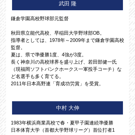
武田 隆
鎌倉学園高校野球部元監督
秋田県立能代高校、早稲田大学野球部OB。
指導者としては、1978年～2009年まで鎌倉学園高校
監督。
夏は、県で準優勝1度、4強が3度。
長く神奈川の高校球界を盛り上げ、若田部健一氏
（現福岡ソフトバンクホークス一軍投手コーチ）な
ど名選手も多く育てる。
2011年日本高野連「育成功労賞」を受賞。
中村 大伸
1983年横浜商業高校で春・夏甲子園連続準優勝
日本体育大学（首都大学野球リーグ）首位打者1