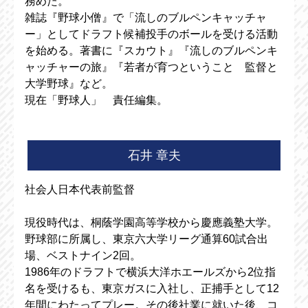
務めた。
雑誌『野球小僧』で「流しのブルペンキャッチャ
ー」としてドラフト候補投手のボールを受ける活動
を始める。著書に『スカウト』『流しのブルペンキ
ャッチャーの旅』『若者が育つということ 監督と
大学野球』など。
現在「野球人」 責任編集。
石井 章夫
社会人日本代表前監督
現役時代は、桐蔭学園高等学校から慶應義塾大学。
野球部に所属し、東京六大学リーグ通算60試合出
場、ベストナイン2回。
1986年のドラフトで横浜大洋ホエールズから2位指
名を受けるも、東京ガスに入社し、正捕手として12
年間にわたってプレー。その後社業に就いた後、コ