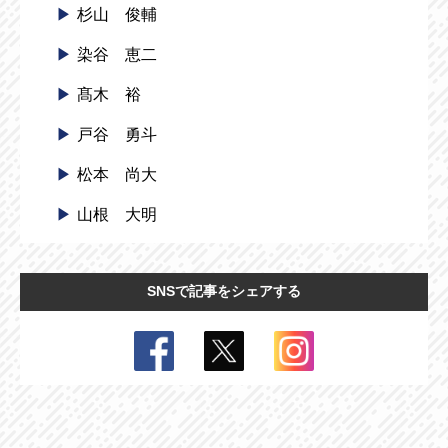
杉山 俊輔
染谷 恵二
髙木 裕
戸谷 勇斗
松本 尚大
山根 大明
SNSで記事をシェアする