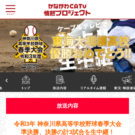
メニュー
keyboard_arrow_left
keyboard_arrow_right
放送内容
令和3年 神奈川県高等学校野球春季大会
準決勝、決勝の計3試合を生中継！